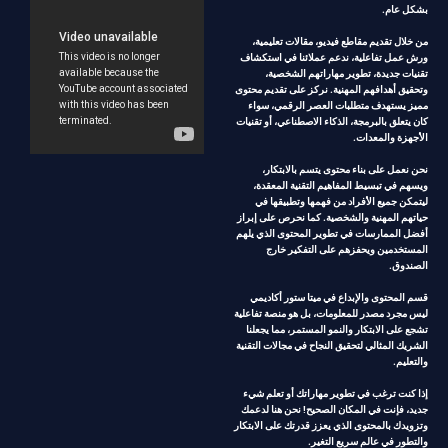
بشكل عام.
من خلال تقديم مقاطع فيديو، مقالات تعليمية،
ورش عمل تفاعلية، ندعم عملائنا في استكشاف
تقنيات جديدة، تطوير مهاراتهم الشخصية،
وتحقيق أهدافهم المهنية. نركز على تقديم محتوى
مميز يستهدف متطلبات العصر الرقمي، سواء
كان يتعلق بالبرمجة، الذكاء الاصطناعي، أو تقنيات
الأجهزة والمعدات.
نحن نعمل على بناء محتوى يتسم بالابتكار،
ويسهم في تبسيط المفاهيم التقنية المعقدة،
ليتمكن جميع الأفراد من فهمها وتطبيقها في
حياتهم المهنية والشخصية. كما نحرص على إبراز
أفضل الممارسات في تطوير المحتوى الذي يلهم
المستخدمين ويحفزهم على التفكير خارج
الصندوق.
قسم المحتوى والإبداع في ميتا ستور أكاديمي
ليس مجرد مصدر للمعلومات، بل هو منصة تفاعلية
تشجع على الابتكار والنمو المستمر، مما يجعلنا
الشريك المثالي لتحقيق النجاح في مجالات التقنية
والتعليم.
إذا كنت ترغب في تطوير مهاراتك أو تعلم شيء
جديد، فإنت في المكان الصحيح! نحن هنا لدعمك
وتزويدك بالمحتوى الذي يعزز قدرتك على الابتكار
والتطور في عالم سريع التغير.