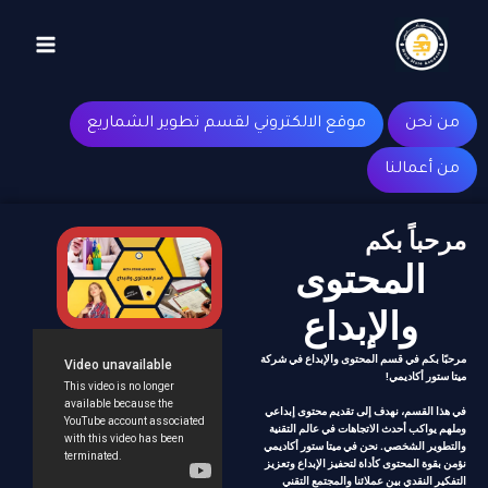
طي
Main
ى
Menu
محتوى
من نحن
موقع الالكتروني لقسم تطوير الشماريع
من أعمالنا
مرحباً بكم
المحتوى
والإبداع
مرحبًا بكم في قسم المحتوى والإبداع في شركة
ميتا ستور أكاديمي!
في هذا القسم، نهدف إلى تقديم محتوى إبداعي
وملهم يواكب أحدث الاتجاهات في عالم التقنية
والتطوير الشخصي. نحن في ميتا ستور أكاديمي
نؤمن بقوة المحتوى كأداة لتحفيز الإبداع وتعزيز
التفكير النقدي بين عملائنا والمجتمع التقني